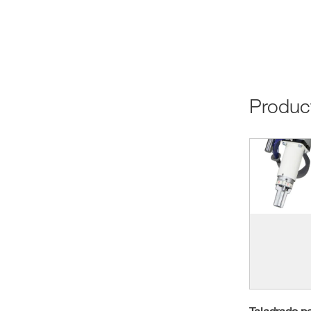
produ
Taladrado pe