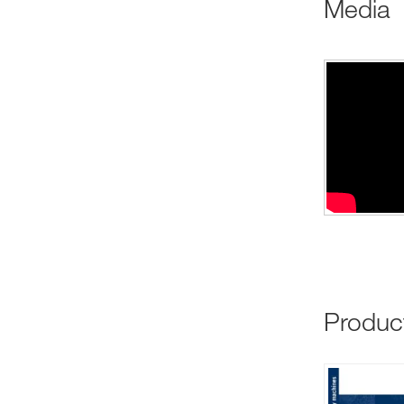
media
produ