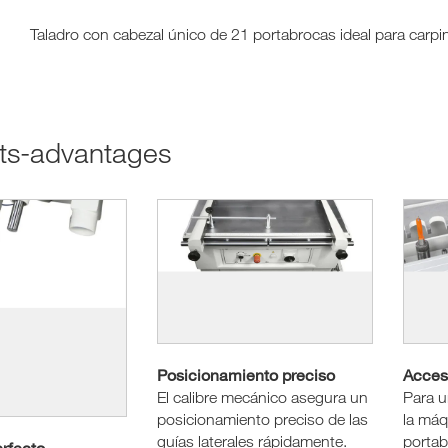
Taladro con cabezal único de 21 portabrocas ideal para carpin
cts-advantages
Posicionamiento preciso
Acces
El calibre mecánico asegura un
Para u
posicionamiento preciso de las
la máq
guías laterales rápidamente.
portab
rfecto