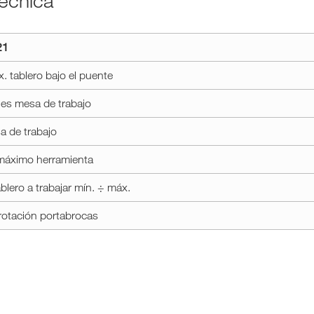
Técnica
chnical_data
21
 tablero bajo el puente
es mesa de trabajo
a de trabajo
máximo herramienta
blero a trabajar mín. ÷ máx.
rotación portabrocas