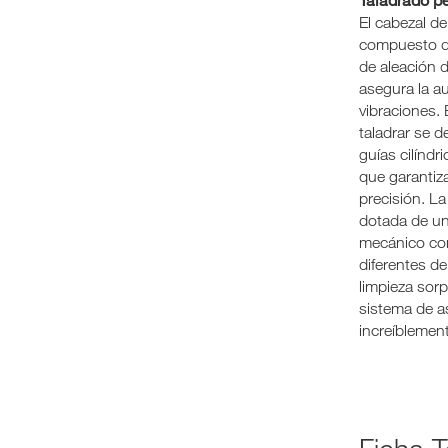
El cabezal de
compuesto 
de aleación 
asegura la a
vibraciones. 
taladrar se d
guías cilíndri
que garantiza
precisión. L
dotada de un
mecánico co
diferentes de
limpieza sor
sistema de a
increíblement