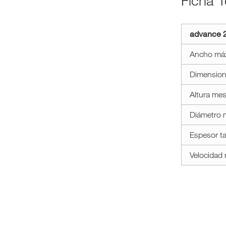
Ficha 
a11y.label.te
advance 
minimax
ad
Ancho máx.
21
Dimension
Altura mes
Diámetro 
Espesor ta
Velocidad 