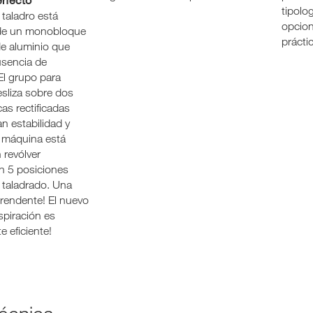
tipolo
 taladro está
opcion
de un monobloque
prácti
de aluminio que
usencia de
El grupo para
esliza sobre dos
cas rectificadas
n estabilidad y
a máquina está
 revólver
n 5 posiciones
 taladrado. Una
prendente! El nuevo
spiración es
e eficiente!