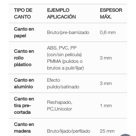
TIPO DE
EJEMPLO
ESPESOR
CANTO
APLICACIÓN
MÁX.
Canto en
Bruto/pre-barnizado
0,6 mm
papel
ABS, PVC, PP
Canto en
(con/sin película)
rollo
3 mm
PMMA (pulidos o
plástico
brutos a pulir/lijar)
Canto en
Efecto
3 mm
aluminio
pulido/satinado
Canto en
Rechapado,
tira pre-
1 mm
PC,Unicolor
cortada
Canto en
madera
Bruto/lijado/perfilado
25 mm