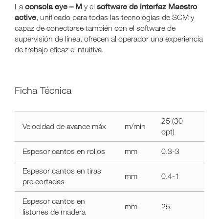
consola eye – M
software de interfaz Maestro
La
y el
active
, unificado para todas las tecnologías de SCM y
capaz de conectarse también con el software de
supervisión de línea, ofrecen al operador una experiencia
de trabajo eficaz e intuitiva.
Ficha Técnica
a11y.label.technical_data
25 (30
Velocidad de avance máx
m/min
stefani
opt)
s
Espesor cantos en rollos
mm
0.3-3
Espesor cantos en tiras
mm
0.4-1
pre cortadas
Espesor cantos en
mm
25
listones de madera