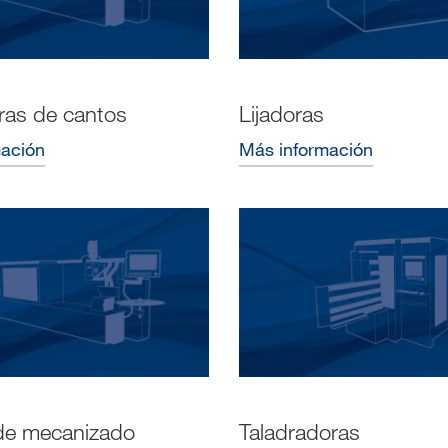
as de cantos
Lijadoras
mación
Más información
de mecanizado
Taladradoras