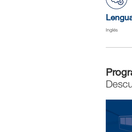
Lengu
Inglés
Prog
Descu