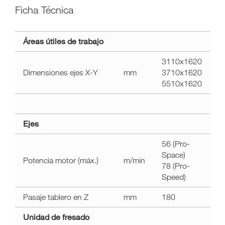
Ficha Técnica
a11y.label.technical_data
Áreas útiles de trabajo
morbidelli
m220f
3110x1620
Dimensiones ejes X-Y
mm
3710x1620
5510x1620
Ejes
56 (Pro-
Space)
Potencia motor (máx.)
m/min
78 (Pro-
Speed)
Pasaje tablero en Z
mm
180
Unidad de fresado