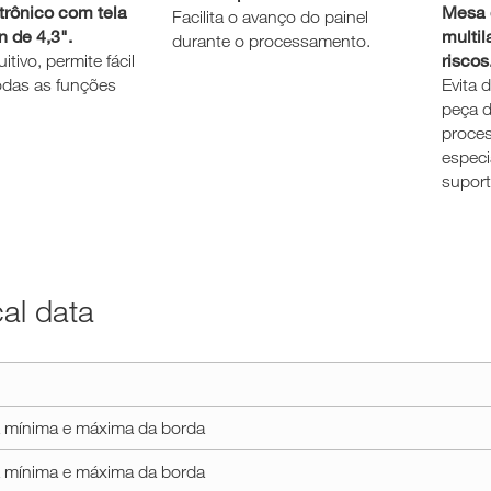
trônico com tela
Mesa 
Facilita o avanço do painel
 de 4,3".
multil
durante o processamento.
riscos
itivo, permite fácil
odas as funções
Evita 
peça d
proce
especi
suport
cal data
 mínima e máxima da borda
 mínima e máxima da borda