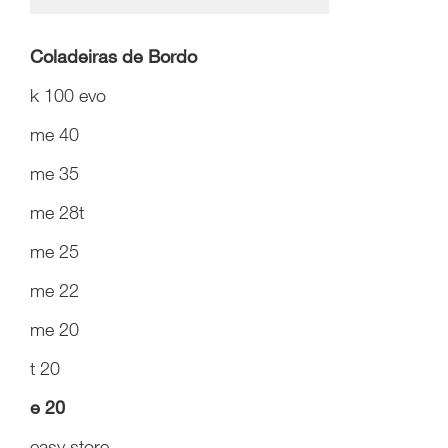
Coladeiras de Bordo
k 100 evo
me 40
me 35
me 28t
me 25
me 22
me 20
t 20
e 20
easy store