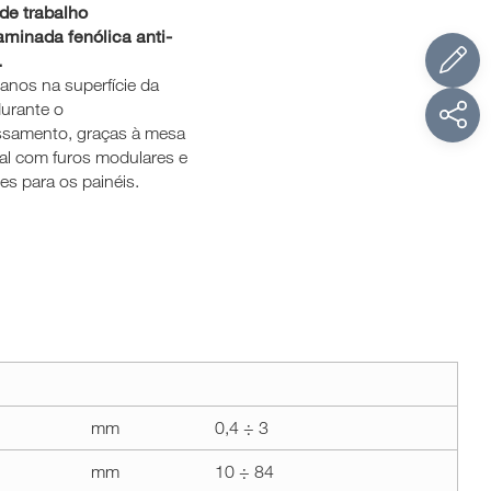
de trabalho
aminada fenólica anti-
.
danos na superfície da
urante o
ssamento, graças à mesa
al com furos modulares e
es para os painéis.
mm
0,4 ÷ 3
mm
10 ÷ 84