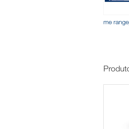
me rang
Produ