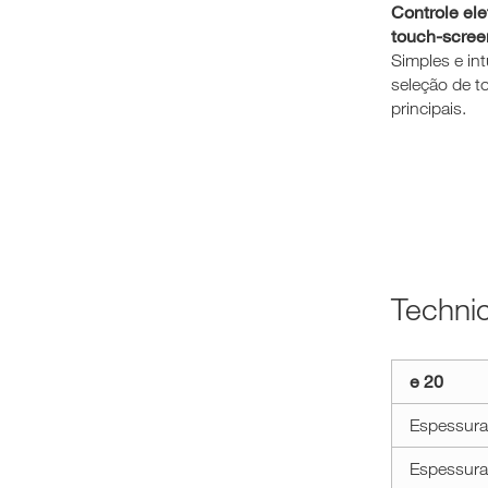
Controle ele
touch-screen
Simples e intu
seleção de t
principais.
Techni
Dados
e 20
técnicos
e
Espessura
20
Espessura