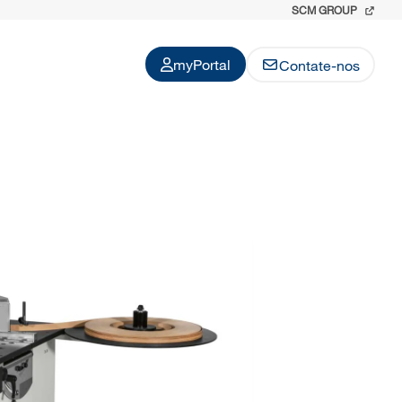
SCM GROUP
myPortal
Contate-nos