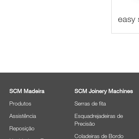
easy 
SCM Madeira
SCM Joinery Machines
Produtos
Serras de fita
Assistência
Esquadrejadeiras de
Precisão
Reposição
Coladeiras de Bordo