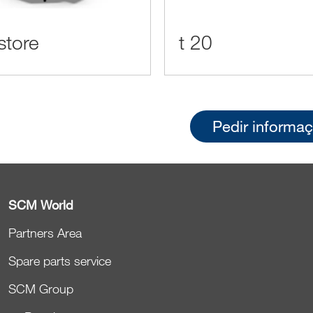
store
t 20
Pedir informa
SCM World
Partners Area
Spare parts service
SCM Group