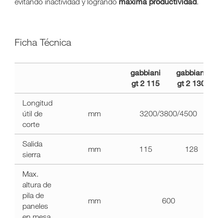
máxima productividad
evitando inactividad y logrando
.
Ficha Técnica
a11y.label.technical_data
gabbiani
gabbiani
gabbiani
gt 2 115
gt 2 130
gt
2
Longitud
útil de
mm
3200/3800/4500
corte
Salida
mm
115
128
sierra
Max.
altura de
pila de
mm
600
paneles
en mesa