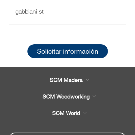
gabbiani st
Solicitar información
SCM Madera
Productos
SCM Woodworking
Servicio
CNC - Centros de Trabajo
SCM World
Recambios
Chapeadora y Escuadra
Partners Area
Noticias y Eventos
chapeadoras