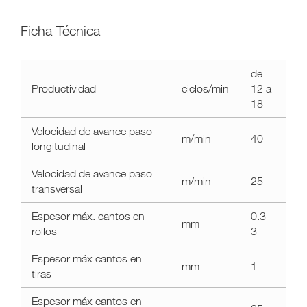
Ficha Técnica
Datos
de
técnicos
Productividad
ciclos/min
12 a
stefani
18
sb
one
Velocidad de avance paso
m/min
40
longitudinal
Velocidad de avance paso
m/min
25
transversal
Espesor máx. cantos en
0.3-
mm
rollos
3
Espesor máx cantos en
mm
1
tiras
Espesor máx cantos en